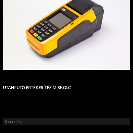
UTÁNFUTÓ ÉRTÉKESÍTÉS MISKOLC
Keresés: