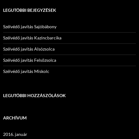
LEGUTÓBBI BEJEGYZÉSEK
Szélvédő javítás Sajóbábony
Szélvédő javítás Kazincbarcika
Szélvédő javítás Alsózsolca
Szélvédő javítás Felsőzsolca
Szélvédő javítás Miskolc
LEGUTÓBBI HOZZÁSZÓLÁSOK
ARCHÍVUM
2016. január