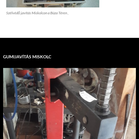
Szélvédő javítás Miskolcon a Búza Téren ,
GUMIJAVÍTÁS MISKOLC