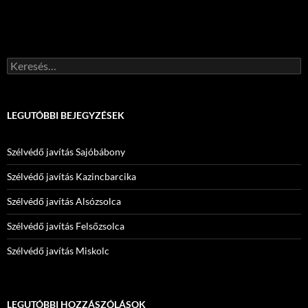
Keresés:
LEGUTÓBBI BEJEGYZÉSEK
Szélvédő javítás Sajóbábony
Szélvédő javítás Kazincbarcika
Szélvédő javítás Alsózsolca
Szélvédő javítás Felsőzsolca
Szélvédő javítás Miskolc
LEGUTÓBBI HOZZÁSZÓLÁSOK