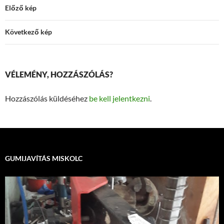
Előző kép
Következő kép
VÉLEMÉNY, HOZZÁSZÓLÁS?
Hozzászólás küldéséhez
be kell jelentkezni
.
GUMIJAVÍTÁS MISKOLC